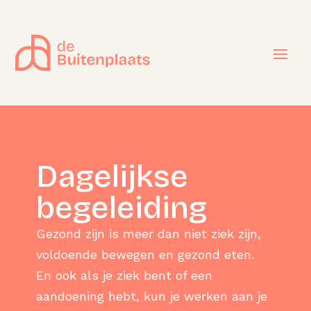
Dagelijkse
begeleiding
Gezond zijn is meer dan niet ziek zijn,
voldoende bewegen en gezond eten.
En ook als je ziek bent of een
aandoening hebt, kun je werken aan je